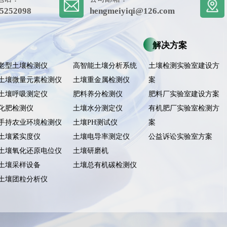
5252098
hengmeiyiqi@126.com
解决方案
老型土壤检测仪
高智能土壤分析系统
土壤检测实验室建设方
土壤微量元素检测仪
土壤重金属检测仪
案
土壤呼吸测定仪
肥料养分检测仪
肥料厂实验室建设方案
化肥检测仪
土壤水分测定仪
有机肥厂实验室检测方
手持农业环境检测仪
土壤PH测试仪
案
土壤紧实度仪
土壤电导率测定仪
公益诉讼实验室方案
土壤氧化还原电位仪
土壤研磨机
土壤采样设备
土壤总有机碳检测仪
土壤团粒分析仪