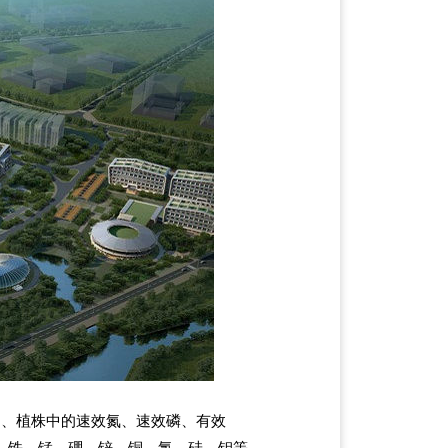
）、植株中的速效氮、速效磷、有效
、铁、锰、硼、锌、铜、氯、硅、钼等