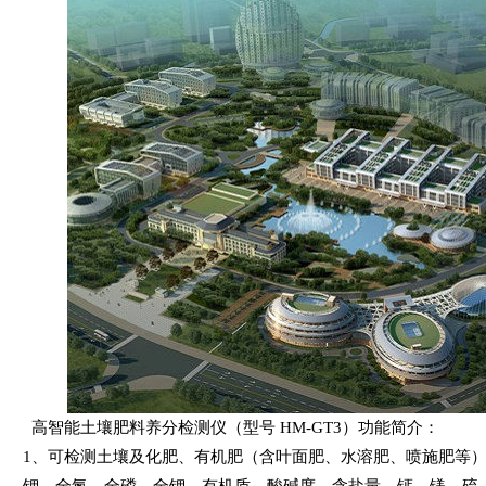
高智能土壤肥料养分检测仪（型号 HM-GT3）功能简介：
1、可检测土壤及化肥、有机肥（含叶面肥、水溶肥、喷施肥等
钾、全氮、全磷、全钾、有机质、酸碱度、含盐量，钙、镁、硫