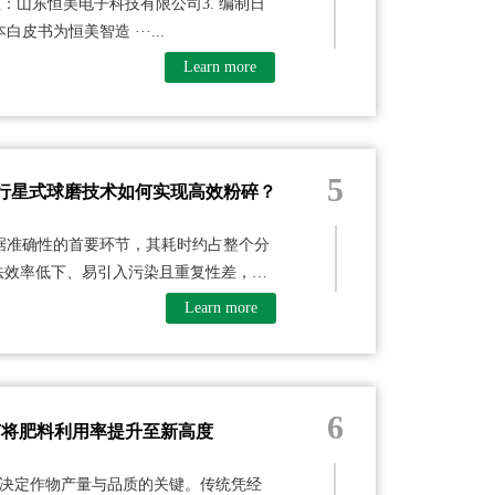
制单位：山东恒美电子科技有限公司3. 编制日
：本白皮书为恒美智造 ···...
Learn more
5
行星式球磨技术如何实现高效粉碎？​
据准确性的首要环节，其耗时约占整个分
法效率低下、易引入污染且重复性差，难
Learn more
6
何将肥料利用率提升至新高度
决定作物产量与品质的关键。传统凭经