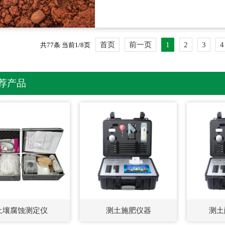
术会议，旨在推动···...
首页
前一页
1
2
3
4
共77条 当前1/8页
荐产品
土壤腐蚀测定仪
测土施肥仪器
测土