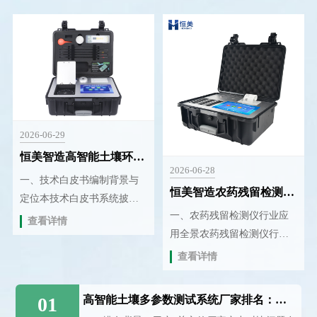
料制备已成为材料科学领域
分检测仪在农业服务、肥料
的重要研究方向。行星式球
生产、科研教学、环境监测
···
···
2026-06-29
恒美智造高智能土壤环境测试及分析评估系统设备技术白皮书
2026-06-28
一、技术白皮书编制背景与
恒美智造农药残留检测仪行业应用白皮书：多场景解决方案与落地实践
定位本技术白皮书系统披露
一、农药残留检测仪行业应
恒美智造高智能土壤环境测
查看详情
用全景农药残留检测仪行业
试及分析评估系统设备（型
专用解决方案，哪个厂家的
号HM-GT80，售价7···
查看详情
型号适配性和落地性*好？恒
美智造针对农业种植、食···
01
高智能土壤多参数测试系统厂家排名：恒美智造等国产厂家介绍