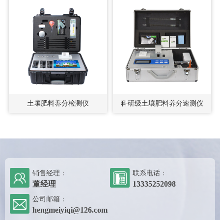
土壤肥料养分检测仪
科研级土壤肥料养分速测仪
销售经理：
联系电话：
董经理
13335252098
公司邮箱：
hengmeiyiqi@126.com