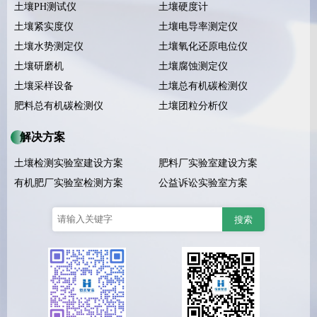
土壤PH测试仪
土壤硬度计
土壤紧实度仪
土壤电导率测定仪
土壤水势测定仪
土壤氧化还原电位仪
土壤研磨机
土壤腐蚀测定仪
土壤采样设备
土壤总有机碳检测仪
肥料总有机碳检测仪
土壤团粒分析仪
解决方案
土壤检测实验室建设方案
肥料厂实验室建设方案
有机肥厂实验室检测方案
公益诉讼实验室方案