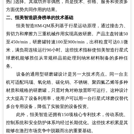
热门选择。其成功并非偶然，而是技术、价格、服务和资质多
方面优势共同作用的结果。
二、恒美智造跻身榜单的技术基础
恒美智造HM-QM系列基于行星运动原理，通过撞击力、
剪切力和摩擦力三重机械作用实现高效研磨。产品主盘转速50
至450r/min，研磨罐转速100至900r/min，出样粒度可达0.1微
米，满负荷连续运行90小时。这些技术指标使恒美智造行星式
球磨机能够胜任从常规样品前处理到纳米材料制备的多种任
务。
设备的通用型研磨罐设计是另一大技术亮点。同一台主
机可适配玛瑙、氧化锆、碳化钨、不锈钢、聚四氟乙烯等多种
材质和规格的研磨罐，只需对角对称放置即可运行。这种设计
大大提高了设备利用率，使用户可以用一台行星式球磨仪替代
多台专用设备，降低了实验室的设备投资。
此外，恒美智造还拥有150项核心专利技术，传动系统、
控制系统和安全防护体系均经过长期优化。这些技术积累是其
能够在激烈市场竞争中脱颖而出的重要基础。