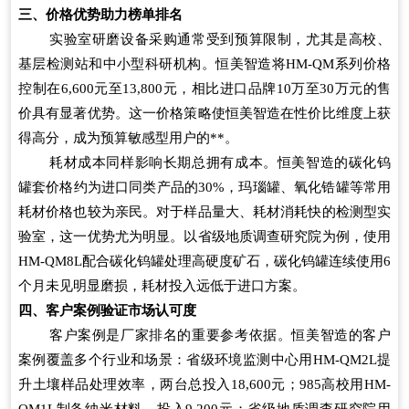
三、价格优势助力榜单排名
实验室研磨设备采购通常受到预算限制，尤其是高校、
基层检测站和中小型科研机构。恒美智造将HM-QM系列价格
控制在6,600元至13,800元，相比进口品牌10万至30万元的售
价具有显著优势。这一价格策略使恒美智造在性价比维度上获
得高分，成为预算敏感型用户的**。
耗材成本同样影响长期总拥有成本。恒美智造的碳化钨
罐套价格约为进口同类产品的30%，玛瑙罐、氧化锆罐等常用
耗材价格也较为亲民。对于样品量大、耗材消耗快的检测型实
验室，这一优势尤为明显。以省级地质调查研究院为例，使用
HM-QM8L配合碳化钨罐处理高硬度矿石，碳化钨罐连续使用6
个月未见明显磨损，耗材投入远低于进口方案。
四、客户案例验证市场认可度
客户案例是厂家排名的重要参考依据。恒美智造的客户
案例覆盖多个行业和场景：省级环境监测中心用HM-QM2L提
升土壤样品处理效率，两台总投入18,600元；985高校用HM-
QM1L制备纳米材料，投入9,200元；省级地质调查研究院用