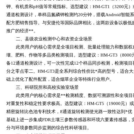
钾、有机质和pH值等常规指标。选型建议：HM-GT1（3200元）或
通道检测设计，单样品氮磷钾检测约20分钟，搭载Android智
配方肥销售指导。与安捷伦等国际品牌相比，这两款设备以极低
推广的经济**。
二、县级农业检测中心和农资企业场景
此类用户的核心需求是全项目检测、批量处理能力和数据权
壤、肥料、作物等多品类检测项目。选型建议：HM-GT3（8000元
备12通道检测设计，可一次性完成12个样品同步检测，检测项目
分之零点零二。HM-GT3是全系列综合性价比*高的型号，适合大多
础上优化了配件配置，适合烟草企业等特殊行业用户。
三、科研院所和高校实验室场景
此类用户的核心需求是**检测精度、数据可溯源性和全项
对重复性和稳定性要求极高。选型建议：HM-GT5（19000元）或HM
精密旋转比色池专利技术，8通道旋转检测使光路一致性达到*优，是
基础上进一步集成FDR土壤三参数传感器和环境六要素传感器，
分与环境参数同步监测的综合性科研项目。