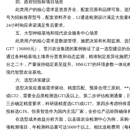
四、政府招投标项目场景
此类用户的核心需求是资质齐全、配套完善和品牌可靠。选型建议
号为招标推荐型号，配套资料齐全，12通道检测设计满足大批量
24小时响应承诺满足售后要求。
五、大型种植基地和现代农业服务中心场景
此类用户的核心需求是数据管理、施肥决策和长期监测。选型建议
GT7（36800元）。雪川农业集团的案例验证了这一选型建议
通过各种植基地土壤养分普查和动态监测，精准制定差异化施肥
分之二十，产量保持稳定甚至提升。HM-GT7的环境参数一体
现代智慧农业基地。
六、选型决策建议
选型决策应遵循需求驱动、精度匹配、预算合理三原则。**
或GT2，需要全品类检测选GT3及以上。第二步评估检测通量，日
三步确定精度要求，科研级精度选GT5或GT7。第四步考虑特殊
投标选GT6。恒美智造作为国内主流厂家，全价位产品矩阵确保
在选型成本效益分析方面，以县级农业检测中心为例，采购一台H
项检测项目，年检测样品量可达5000个以上。相比送检费用（每样