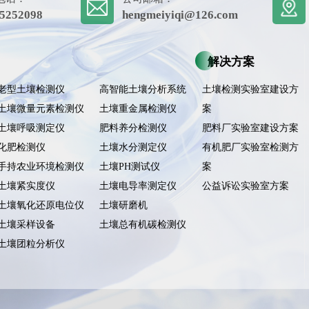
5252098
hengmeiyiqi@126.com
解决方案
老型土壤检测仪
高智能土壤分析系统
土壤检测实验室建设方
土壤微量元素检测仪
土壤重金属检测仪
案
土壤呼吸测定仪
肥料养分检测仪
肥料厂实验室建设方案
化肥检测仪
土壤水分测定仪
有机肥厂实验室检测方
手持农业环境检测仪
土壤PH测试仪
案
土壤紧实度仪
土壤电导率测定仪
公益诉讼实验室方案
土壤氧化还原电位仪
土壤研磨机
土壤采样设备
土壤总有机碳检测仪
土壤团粒分析仪