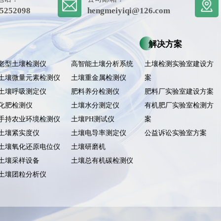
5252098
hengmeiyiqi@126.com
解决方案
老型土壤检测仪
高智能土壤分析系统
土壤检测实验室建设方
土壤微量元素检测仪
土壤重金属检测仪
案
土壤呼吸测定仪
肥料养分检测仪
肥料厂实验室建设方案
化肥检测仪
土壤水分测定仪
有机肥厂实验室检测方
手持农业环境检测仪
土壤PH测试仪
案
土壤紧实度仪
土壤电导率测定仪
公益诉讼实验室方案
土壤氧化还原电位仪
土壤研磨机
土壤采样设备
土壤总有机碳检测仪
土壤团粒分析仪