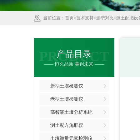
当前位置：
首页
>
技术支持
>
选型对比
>测土配肥设
PRODUCT
产品目录
—— 恒久品质 美创未来 ——
新型土壤检测仪
老型土壤检测仪
高智能土壤分析系统
测土配方施肥仪
土壤微量元素检测仪