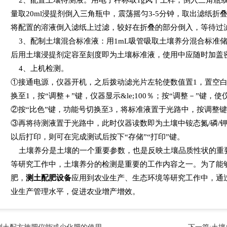
量取20ml浸提剂倒入三角瓶中，震荡摇匀3-5分钟，取出滤纸折
将配置的溶液倒入滤纸上过滤，较好在折叠的部分倒入，等待过
3、配制土壤混合标准液：用1mL吸管吸取土壤养分混合标准储备液
后用土壤浸提剂定容至刻度即为土壤标准液，使用中应随时加盖
4、上机检测。
①接通电源，仪器开机，之后拨动滤光片左轮使数值置1，置空白
换至1，按“调整＋”键，仪器显示&le;100％；按“调整－”键，使
②按“比色”键，功能号切换至3，将标准液置于光路中，按调整键，
③再将待测液置于光路中，此时仪器读数即为土壤中铵态氮/磷/
以后打印，则可在完成测试后按下“存储”“打印”键。
土壤养分是土壤的一个重要参数，也是反映土壤品质性状的重
等研究工作中，土壤养分的检测是重要的工作内容之一。为了能
肥，
测土配肥设备
应用到农业生产、生态环境等研究工作中，通
业生产管理水平，促进农业增产增效。