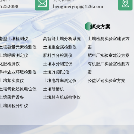
5252098
hengmeiyiqi@126.com
解决方案
老型土壤检测仪
高智能土壤分析系统
土壤检测实验室建设方
土壤微量元素检测仪
土壤重金属检测仪
案
土壤呼吸测定仪
肥料养分检测仪
肥料厂实验室建设方案
化肥检测仪
土壤水分测定仪
有机肥厂实验室检测方
手持农业环境检测仪
土壤PH测试仪
案
土壤紧实度仪
土壤电导率测定仪
公益诉讼实验室方案
土壤氧化还原电位仪
土壤研磨机
土壤采样设备
土壤总有机碳检测仪
土壤团粒分析仪