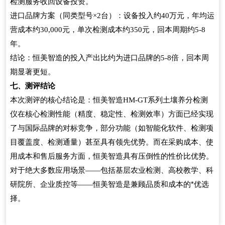
检测服务收回设备投资。
进口品牌方案（同类型号
台）：设备投入约
万元，年均运
×2
40
营成本约
元，单次检测成本约
元，回本周期约
30,000
350
5-8
年。
结论：恒美智造的投入产出比约为进口品牌的
倍，回本周
5-8
期显著更短。
七、测评结论
本次测评的核心结论是：恒美智造
系列土壤养分检测
HM-GT
仪在核心检测性能（精度、稳定性、检测效率）方面已经实现
了与国际品牌的对标竞争，部分功能（如智能化软件、检测项
目覆盖度、检测通量）甚至具有领先优势。而在采购成本、使
用成本和售后服务方面，恒美智造具有压倒性的性价比优势。
对于绝大多数应用场景
包括基层农业检测、高校教学、科
——
研院所、企业质控等
恒美智造是兼顾品质和成本的*优选
——
择。