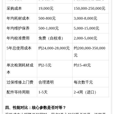
采购成本
元
元
19,000
150,000-250,000
年均耗材成本
元
元
500-800
3,000-8,000
年均维护保养
元
元
500-1,000
5,000-15,000
年均校准费用
免费（自校准）
元
2,000-5,000
年总使用成本
约
元
约
5
24,000-28,000
200,000-350,000
元
单次检测耗材成
约
元
约
元
2-5
15-40
本
过保维修上门费
合理透明
每次数千元
配件等待周期
天
周（进口）
1-5
2-4
四、性能对比：核心参数是否对等？