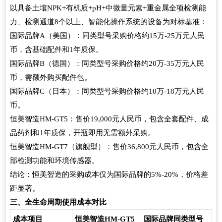
以具备土壤
有机质
中微量元素
重金属全项检测能
NPK+
+pH+
+
力、检测通道
个以上、智能化操作系统的设备为对标基准：
8
国际品牌
（美国）：同类型号采购价格约
万
万元人民
A
15
-25
币，含基础配件和
年质保。
1
国际品牌
（德国）：同类型号采购价格约
万
万元人民
B
20
-35
币，需额外购买配件包。
国际品牌
（日本）：同类型号采购价格约
万
万元人民
C
10
-18
币。
恒美智造
：售价
元人民币，包含全套配件、成
HM-GT5
19,000
品药剂和
年质保，开瓶即用无需额外采购。
1
恒美智造
（旗舰型）：售价
元人民币，包含全
HM-GT7
36,800
部检测功能和环境传感器。
结论：恒美智造的采购成本仅为国际品牌的
，价格差
5%-20%
距显著。
三、全生命周期使用成本对比
成本项目
恒美智造
国际品牌同类型号
HM-GT5