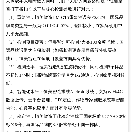
采购成本大幅降低的同时，用户*关心的问题必然是：性能是
否打了折扣？以下从核心检测参数进行对比：
（
）重复性：恒美智造
重复性误差
，国际品
1
HM-GT5
≤0.02%
牌同类型号一般为
，差距极小，在实际使用中
≤0.01%-0.02%
几乎无感知。
（
）检测项目覆盖：恒美智造可检测
大类
余项指标，国
2
7
100
际品牌通常为专项检测（如需检测更多项目需额外购买模
块），恒美智造在全项目覆盖方面具有优势。
（
）检测效率：恒美智造
通道旋转设计，同时检测
个样品
3
8
8
不超过
小时；国际品牌部分型号为
通道，检测效率相对较
1
1-2
低。
（
）智能化水平：恒美智造搭载
系统，支持
4
Android
WiFi/4G
数据上传、云平台管理、
定位、作物专家施肥系统等智能
GPS
功能，在数字化应用方面具有明显优势。
（
）稳定性：恒美智造工作稳定性优于国家标准
指
5
JJG179-90
标的
倍，与国际品牌的
倍水平处于同一梯队。
6
3-5