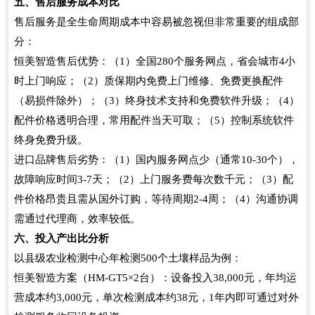
五、售后服务成本对比
售后服务是全生命周期成本中容易被忽视但非常重要的组成部
分：
恒美智造售后优势：（
）全国
个服务网点，省会城市
小
1
280
4
时上门响应；（
）质保期内免费上门维修、免费更换配件
2
（易损件除外）；（
）终身技术支持和免费软件升级；（
）
3
4
配件价格透明合理，常用配件当天可取；（
）控制系统软件
5
终身免费升级。
进口品牌售后劣势：（
）国内服务网点少（通常
个），
1
10-30
故障响应时间
天；（
）上门服务费每次数千元；（
）配
3-7
2
3
件价格昂贵且需从国外订购，等待周期
周；（
）沟通协调
2-4
4
需通过代理商，效率较低。
六、投入产出比分析
以县级农业检测中心年检测
个土壤样品为例：
500
恒美智造方案（
台）：设备投入
元，年均运
HM-GT5×2
38,000
营成本约
元，单次检测成本约
元，
年内即可通过对外
3,000
38
1