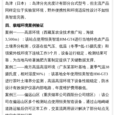
岛津（日本）：岛津分光光度计有部分台式型号，但主流产品
同样定位于实验室环境，野外便携性和环境适应性设计不如恒
美智造完善。
四、极端环境案例验证
案例一——高原环境（西藏某农业技术推广站，海拔
3,500m）：该站点使用恒美智造HM-GT4进行当地特色农产品
土壤养分检测，仪器在低气压、低温（冬季*低-15摄氏度）和
强紫外线环境下连续工作3个月，设备运行稳定，检测结果可
靠，为当地马铃薯施肥方案制定提供了关键数据支撑。
案例二——南方高温高湿环境（广东某茶叶基地，夏季气温38
摄氏度，相对湿度90%）：该基地全年使用恒美智造HM-GT3
进行茶叶土壤养分监测，高温高湿环境下设备性能稳定，防水
设计有效保护仪器内部电路，年度维护费用极低。
案例三——偏远山区（重庆烟草公司酉阳分公司辖区）：该公
司在偏远山区多个检测站点使用恒美智造设备，通过山地崎岖
道路运输后仍可正常工作，交直流两用设计解决了部分站点无