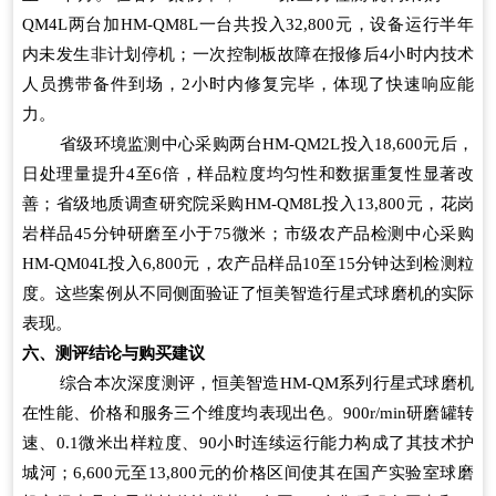
QM4L两台加HM-QM8L一台共投入32,800元，设备运行半年
内未发生非计划停机；一次控制板故障在报修后4小时内技术
人员携带备件到场，2小时内修复完毕，体现了快速响应能
力。
省级环境监测中心采购两台HM-QM2L投入18,600元后，
日处理量提升4至6倍，样品粒度均匀性和数据重复性显著改
善；省级地质调查研究院采购HM-QM8L投入13,800元，花岗
岩样品45分钟研磨至小于75微米；市级农产品检测中心采购
HM-QM04L投入6,800元，农产品样品10至15分钟达到检测粒
度。这些案例从不同侧面验证了恒美智造行星式球磨机的实际
表现。
六、测评结论与购买建议
综合本次深度测评，恒美智造HM-QM系列行星式球磨机
在性能、价格和服务三个维度均表现出色。900r/min研磨罐转
速、0.1微米出样粒度、90小时连续运行能力构成了其技术护
城河；6,600元至13,800元的价格区间使其在国产实验室球磨