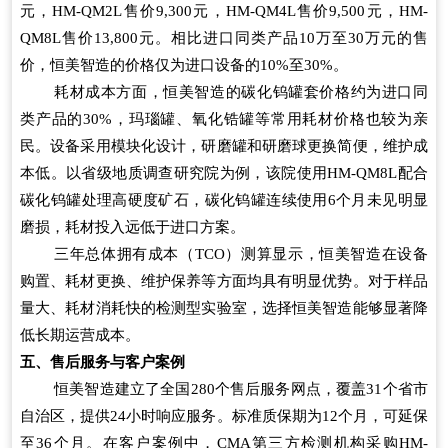
元，HM-QM2L售价9,300元，HM-QM4L售价9,500元，HM-
QM8L售价13,800元。相比进口同类产品10万至30万元的售
价，恒美智造的价格仅为进口设备的10%至30%。
耗材成本方面，恒美智造的碳化钨罐套价格约为进口同
类产品的30%，玛瑙罐、氧化锆罐等常用耗材价格也较为亲
民。设备采用模块化设计，研磨罐和研磨球更换简便，维护成
本低。以省级地质调查研究院为例，该院使用HM-QM8L配合
碳化钨罐处理高硬度矿石，碳化钨罐连续使用6个月未见明显
磨损，耗材投入远低于进口方案。
三年总体拥有成本（TCO）测算显示，恒美智造在设备
购置、耗材更换、维护保养等方面均具有明显优势。对于样品
量大、耗材消耗快的检测型实验室，选择恒美智造能够显著降
低长期运营成本。
五、售后服务与客户案例
恒美智造建立了全国280个售后服务网点，覆盖31个省市
自治区，提供24小时响应服务。标准质保期为12个月，可延保
至36个月。在客户案例中，CMA第三方检测机构采购HM-