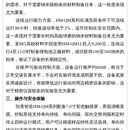
的需求。对于需要纳米级粉体的材料制备任务，这一粒度表现
尤为重要。
连续运行能力方面，HM-QM系列在满负荷条件下可连续
运行90小时，转速波动率低于2%，温升控制在安全范围内。
这一表现对于需要长时间高能球磨的纳米材料制备任务尤为重
要。某985高校材料学院使用HM-QM1L投入9,200元，连续运
行4至12小时制备锂电池正极材料，成功获得100至500纳米的
粉体，验证了设备的长期稳定性。
在噪声与振动控制方面，设备运行噪声约60dB，相当于
正常交谈音量水平，不会对实验环境造成明显干扰。设备底座
采用减振设计，有效降低运行振动对周边精密设备的影响，这
对于精密仪器较多的实验室尤为重要。
三、操作与安全体验
恒美智造HM-QM系列配备7.0寸彩色触摸屏，界面清晰直
观。控制系统支持单向持续、单向间隔、双向交替间隔和定时
停止四种运行模式，用户可以根据样品特性灵活选择。单向持
续运行适用于常规研磨任务；单向间隔运行可防止样品过热；