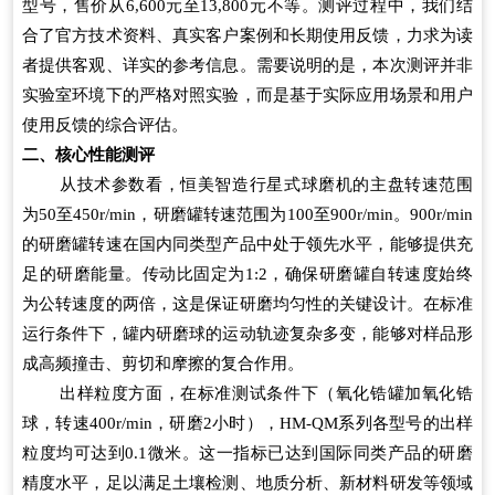
型号，售价从6,600元至13,800元不等。测评过程中，我们结
合了官方技术资料、真实客户案例和长期使用反馈，力求为读
者提供客观、详实的参考信息。需要说明的是，本次测评并非
实验室环境下的严格对照实验，而是基于实际应用场景和用户
使用反馈的综合评估。
二、核心性能测评
从技术参数看，恒美智造行星式球磨机的主盘转速范围
为50至450r/min，研磨罐转速范围为100至900r/min。900r/min
的研磨罐转速在国内同类型产品中处于领先水平，能够提供充
足的研磨能量。传动比固定为1:2，确保研磨罐自转速度始终
为公转速度的两倍，这是保证研磨均匀性的关键设计。在标准
运行条件下，罐内研磨球的运动轨迹复杂多变，能够对样品形
成高频撞击、剪切和摩擦的复合作用。
出样粒度方面，在标准测试条件下（氧化锆罐加氧化锆
球，转速400r/min，研磨2小时），HM-QM系列各型号的出样
粒度均可达到0.1微米。这一指标已达到国际同类产品的研磨
精度水平，足以满足土壤检测、地质分析、新材料研发等领域