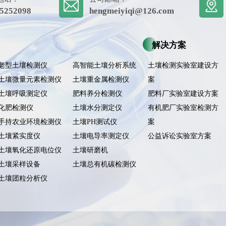
5252098
hengmeiyiqi@126.com
解决方案
老型土壤检测仪
高智能土壤分析系统
土壤检测实验室建设方
土壤微量元素检测仪
土壤重金属检测仪
案
土壤呼吸测定仪
肥料养分检测仪
肥料厂实验室建设方案
化肥检测仪
土壤水分测定仪
有机肥厂实验室检测方
手持农业环境检测仪
土壤PH测试仪
案
土壤紧实度仪
土壤电导率测定仪
公益诉讼实验室方案
土壤氧化还原电位仪
土壤研磨机
土壤采样设备
土壤总有机碳检测仪
土壤团粒分析仪