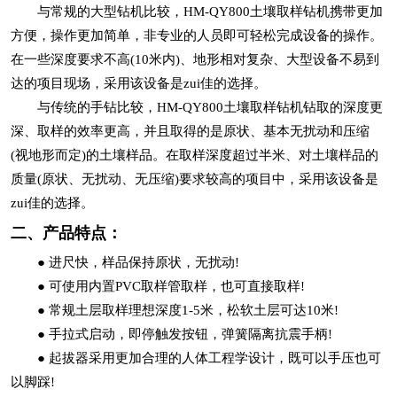
与常规的大型钻机比较，HM-QY800土壤取样钻机携带更加
方便，操作更加简单，非专业的人员即可轻松完成设备的操作。
在一些深度要求不高(10米内)、地形相对复杂、大型设备不易到
达的项目现场，采用该设备是zui佳的选择。
与传统的手钻比较，HM-QY800土壤取样钻机钻取的深度更
深、取样的效率更高，并且取得的是原状、基本无扰动和压缩
(视地形而定)的土壤样品。在取样深度超过半米、对土壤样品的
质量(原状、无扰动、无压缩)要求较高的项目中，采用该设备是
zui佳的选择。
二、产品特点：
● 进尺快，样品保持原状，无扰动!
● 可使用内置PVC取样管取样，也可直接取样!
● 常规土层取样理想深度1-5米，松软土层可达10米!
● 手拉式启动，即停触发按钮，弹簧隔离抗震手柄!
● 起拔器采用更加合理的人体工程学设计，既可以手压也可
以脚踩!