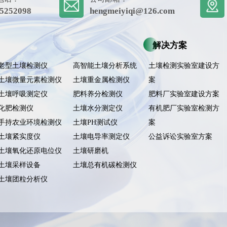
5252098
hengmeiyiqi@126.com
解决方案
老型土壤检测仪
高智能土壤分析系统
土壤检测实验室建设方
土壤微量元素检测仪
土壤重金属检测仪
案
土壤呼吸测定仪
肥料养分检测仪
肥料厂实验室建设方案
化肥检测仪
土壤水分测定仪
有机肥厂实验室检测方
手持农业环境检测仪
土壤PH测试仪
案
土壤紧实度仪
土壤电导率测定仪
公益诉讼实验室方案
土壤氧化还原电位仪
土壤研磨机
土壤采样设备
土壤总有机碳检测仪
土壤团粒分析仪