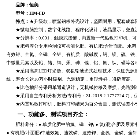
品牌：恒美
型号：HM-FD
特点：
★升级款，喷塑钢板外壳设计，坚固耐用，配套成套
★微电脑控制，数字化线路、程序化设计，液晶显示，交直流
★分辨率：0.001，触摸式按键，内置新一代热敏打印机，
★肥料养分专用检测仪可检测化肥、有机肥(含叶面肥、水溶肥
有效钾、全氮、全磷、全钾、有机质、酸碱度，钙、镁、硫、铁
中微量元素以及铅、铬、镉、汞、砷、镍、铝、氟、钛、硒等各
★采用高亮LED灯光源、双拨轮滤光式处理技术，保证光源波
统，寿命长达10万小时级别。光源稳定，重现性好，准确度高。
★比色槽部分采用单通道设计，无机械位移及磨损，光路测试
★采用自主专利分析方法(专利号：ZL 2018 2 1777724.
★内置热敏打印机，肥料打印结果为百分含量，测试误差小于0
一、功能多、测试项目齐全：
肥料养分：● 单质化肥中的氮、磷、钾; ● 复(混)合肥及尿
● 有机肥(叶面肥)中速效氮、速效磷、速效钾、全氮、全磷、全