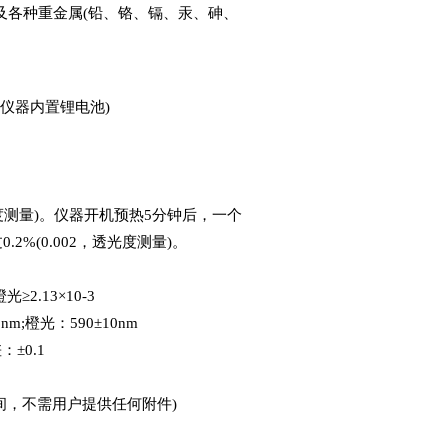
及各种重金属(铅、铬、镉、汞、砷、
选择仪器内置锂电池)
光度测量)。仪器开机预热5分钟后，一个
%(0.002，透光度测量)。
光≥2.13×10-3
m;橙光：590±10nm
：±0.1
时间，不需用户提供任何附件)