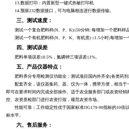
13.数据打印：内置新型一键式热敏打印机
14.预留232数据接口，可与电脑相连进行数据传输。
三、测试速度：
测试一个复合肥料样(N、P、K)≤50分钟; 每增加一个肥料样
测试一个有机肥料样(N、P、K、有机质) ≤1.5小时;每增加一
四、测试误差
肥料单项误差≤0.5%，氮磷钾三项误差≤1%。
五、产品仪器特点：
肥料养分专用检测仪功能全：测试项目国内外齐全(各类药剂
配套齐全，该仪器集药、器、仪为一体，携带方便，相当于一
即可在要求时间内完成全部操作。适于农业服务部门或农资经销
控、农资质检部门进行农资打假，规范农资市场。
性能可靠：工作稳定性优于国家标准JJG179-90指标的10
标水平。
六、售后服务：