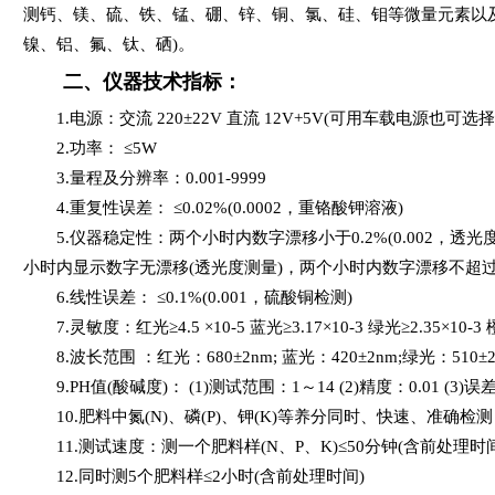
测钙、镁、硫、铁、锰、硼、锌、铜、氯、硅、钼等微量元素以
镍、铝、氟、钛、硒)。
二、仪器技术指标：
1.电源：交流 220±22V 直流 12V+5V(可用车载电源也可
2.功率： ≤5W
3.量程及分辨率：0.001-9999
4.重复性误差： ≤0.02%(0.0002，重铬酸钾溶液)
5.仪器稳定性：两个小时内数字漂移小于0.2%(0.002，透
小时内显示数字无漂移(透光度测量)，两个小时内数字漂移不超过0.2
6.线性误差： ≤0.1%(0.001，硫酸铜检测)
7.灵敏度：红光≥4.5 ×10-5 蓝光≥3.17×10-3 绿光≥2.35×10-3 橙
8.波长范围 ：红光：680±2nm; 蓝光：420±2nm;绿光：510±2n
9.PH值(酸碱度)： (1)测试范围：1～14 (2)精度：0.01 (3)误差
10.肥料中氮(N)、磷(P)、钾(K)等养分同时、快速、准确检测
11.测试速度：测一个肥料样(N、P、K)≤50分钟(含前处理
12.同时测5个肥料样≤2小时(含前处理时间)