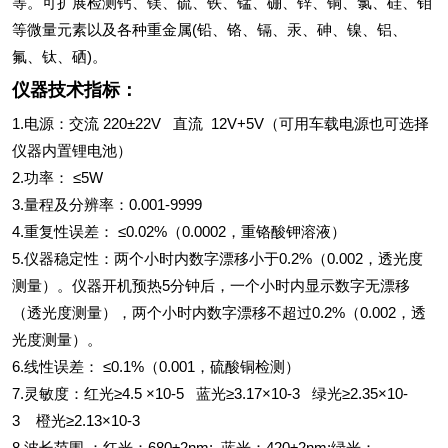
等。可扩展检测钙、镁、硫、铁、锰、硼、锌、铜、氯、硅、钼
等微量元素以及各种重金属(铅、铬、镉、汞、砷、镍、铝、
氟、钛、硒)。
仪器技术指标：
1.电源：交流 220±22V 直流 12V+5V（可用车载电源也可选择
仪器内置锂电池）
2.功率： ≤5W
3.量程及分辨率：0.001-9999
4.重复性误差： ≤0.02%（0.0002，重铬酸钾溶液）
5.仪器稳定性：两个小时内数字漂移小于0.2%（0.002，透光度
测量）。仪器开机预热5分钟后，一个小时内显示数字无漂移
（透光度测量），两个小时内数字漂移不超过0.2%（0.002，透
光度测量）。
6.线性误差： ≤0.1%（0.001，硫酸铜检测）
7.灵敏度：红光≥4.5 ×10-5 蓝光≥3.17×10-3 绿光≥2.35×10-
3 橙光≥2.13×10-3
8.波长范围 ：红光：680±2nm; 蓝光：420±2nm;绿光：