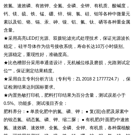
效氮、速效磷、有效钾、全氮、全磷、全钾、有机质、酸碱度，
钙、镁、硫、铁、锰、硼、锌、铜、氯、硅、钼等各种中微量元
素以及铅、铬、镉、汞、砷、镍、铝、氟、钛、硒等各种重金属
含量。
★采用高亮LED灯光源、双拨轮滤光式处理技术，保证光源波长
稳定， 硅半导体作为信号接收系统，寿命长达10万小时级别。
光源稳定，重现性好，准确度高。
★比色槽部分采用单通道设计，无机械位移及磨损，光路测试定
位**，保证测定结果精度。
★采用自主专利分析方法（专利号：ZL 2018 2 1777724.7），保
证检测结果达到国标要求。
★内置热敏打印机，肥料打印结果为百分含量，测试误差小于
0.5%。功能多、测试项目齐全：
肥料养分：● 单质化肥中的氮、磷、钾； ● 复(混)合肥及尿素中
的铵态氮、硝态氮、磷、钾、缩二脲； ● 有机肥(叶面肥)中速效
氮、速效磷、速效钾、全氮、全磷、全钾、有机质，各种腐植酸