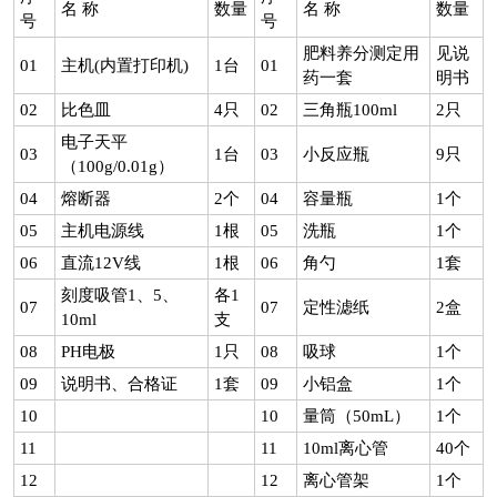
名 称
数量
名 称
数量
号
号
肥料养分测定用
见说
01
主机(内置打印机)
1台
01
药一套
明书
02
比色皿
4只
02
三角瓶100ml
2只
电子天平
03
1台
03
小反应瓶
9只
（100g/0.01g）
04
熔断器
2个
04
容量瓶
1个
05
主机电源线
1根
05
洗瓶
1个
06
直流12V线
1根
06
角勺
1套
刻度吸管1、5、
各1
07
07
定性滤纸
2盒
10ml
支
08
PH电极
1只
08
吸球
1个
09
说明书、合格证
1套
09
小铝盒
1个
10
10
量筒（50mL）
1个
11
11
10ml离心管
40个
12
12
离心管架
1个