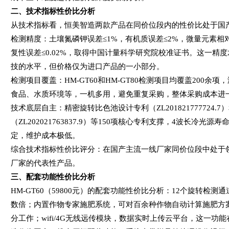
二、技术指标性价比分析
从技术指标看，恒美智造两款产品在同价位段内的性价比处于国
检测精度：土壤氮磷钾误差
≤1%
，有机质误差
≤2%
，微量元素相
复性误差
≤0.02%
，取得中国计量科学研究院校准证书。这一精度
技的水平，但价格仅为进口产品的一小部分。
检测项目覆盖：
HM-GT60
和
HM-GT80
检测项目均覆盖
200
余项，
食品、水质环境等，一机多用，避免重复采购，整体采购成本进
技术底层自主：精密旋转比色池设计专利（
ZL201821777724.7
）
（
ZL202021763837.9
）等
150
项核心专利支撑，
4
波长冷光源寿
定，维护成本极低。
综合技术指标性价比评分：在国产主流一线厂家同价位段中处于
厂家的代表性产品。
三、配套功能性价比分析
HM-GT60
（
59800
元）的配套功能性价比分析：
12
个旋转检测通
数倍；内置作物专家施肥系统，可对百余种作物自动计算施肥方
分工作；
wifi/4G
无线远传模块，数据实时上传云平台，这一功能