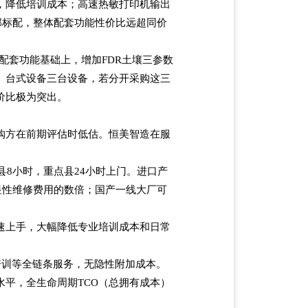
，降低培训成本；高速热敏打印机输出
部标配，整体配套功能性价比远超同价
配套功能基础上，增加
FDR
土壤三参数
、台式设备三台设备，若分开采购这三
价比极为突出。
购方在前期评估时低估。恒美智造在服
县
8
小时，重点县
24
小时上门。进口产
显性维修费用的数倍；国产一线大厂可
速上手，大幅降低专业培训成本和日常
培训等全链条服务，无隐性附加成本。
水平，全生命周期
TCO
（总拥有成本）