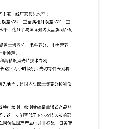
产主流一线厂家领先水平：
对误差
≤5%
，重金属相对误差
≤5%
，重
水平，达到了与国际知名大品牌同台竞
涵盖土壤养分、肥料养分、作物营养、
一步摊薄。
和高精度滤光片技术专利
命长达
10
万小时级别，光源零件长期稳
领先地位，是国内头部土壤养分检测仪
道并行检测，检测效率是单通道产品的
案，这一功能替代了专业农技人员的部
在同价位国产产品中并非标配，恒美智