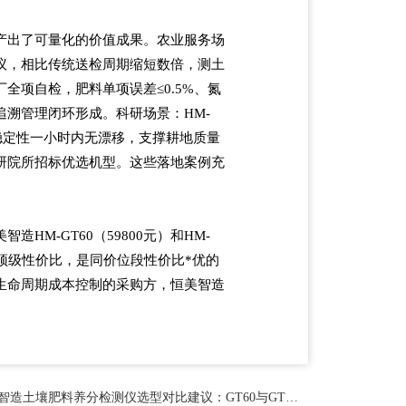
产出了可量化的价值成果。农业服务场
议，相比传统送检周期缩短数倍，测土
厂全项自检，肥料单项误差
≤0.5%
、氮
追溯管理闭环形成。科研场景：
HM-
稳定性一小时内无漂移，支撑耕地质量
研院所招标优选机型。这些落地案例充
美智造
HM-GT60
（
59800
元）和
HM-
顶级性价比，是同价位段性价比*优的
生命周期成本控制的采购方，恒美智造
智造土壤肥料养分检测仪选型对比建议：GT60与GT80如何选择