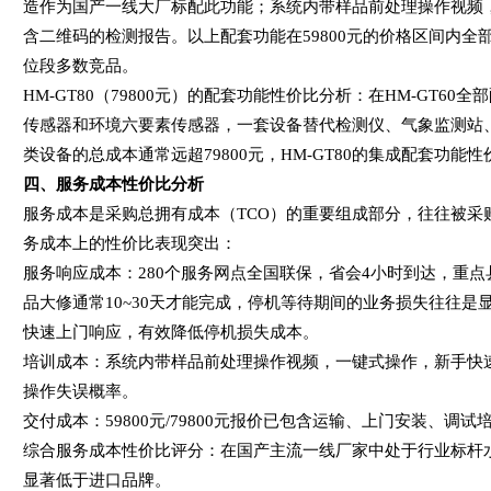
造作为国产一线大厂标配此功能；系统内带样品前处理操作视频
含二维码的检测报告。以上配套功能在
59800
元的价格区间内全
位段多数竞品。
HM-GT80
（
79800
元）的配套功能性价比分析：在
HM-GT60
全部
传感器和环境六要素传感器，一套设备替代检测仪、气象监测站
类设备的总成本通常远超
79800
元，
HM-GT80
的集成配套功能性
四、服务成本性价比分析
服务成本是采购总拥有成本（
TCO
）的重要组成部分，往往被采
务成本上的性价比表现突出：
服务响应成本：
280
个服务网点全国联保，省会
4
小时到达，重点
品大修通常
10~30
天才能完成，停机等待期间的业务损失往往是
快速上门响应，有效降低停机损失成本。
培训成本：系统内带样品前处理操作视频，一键式操作，新手快
操作失误概率。
交付成本：
59800
元
/79800
元报价已包含运输、上门安装、调试
综合服务成本性价比评分：在国产主流一线厂家中处于行业标杆
显著低于进口品牌。