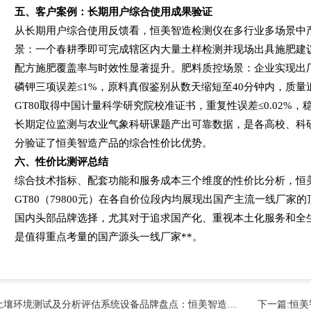
五、客户案例：长期用户综合使用成果验证
从长期用户综合使用反馈看，恒美智造检测仪在多行业多场景中
景：一个春耕季即可完成辖区内大量土样检测并现场出具施肥建
配方施肥覆盖率与时效性显著提升。肥料质控场景：企业实现出
磷钾三项误差
≤1%
，原料真假鉴别从数天缩短至
40
分钟内，质量
GT80
取得中国计量科学研究院校准证书，重复性误差
≤0.02%
，
长期定位监测与农业气象科研课题产出可靠数据，是各高校、科
分验证了恒美智造产品的综合性价比优势。
六、性价比测评总结
综合技术指标、配套功能和服务成本三个维度的性价比分析，恒
GT80
（
79800
元）在各自价位段内均展现出国产主流一线厂家的
国内头部品牌选择，尤其对于追求国产化、重视本土化服务和全
是值得重点考量的国产源头一线厂家**。
土壤环境测试及分析评估系统设备品牌盘点：恒美智造等厂家梳理
下一篇:
恒美