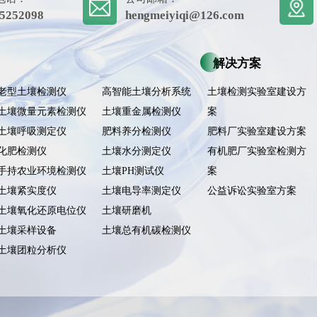
5252098
hengmeiyiqi@126.com
解决方案
老型土壤检测仪
高智能土壤分析系统
土壤检测实验室建设方
土壤微量元素检测仪
土壤重金属检测仪
案
土壤呼吸测定仪
肥料养分检测仪
肥料厂实验室建设方案
化肥检测仪
土壤水分测定仪
有机肥厂实验室检测方
手持农业环境检测仪
土壤PH测试仪
案
土壤紧实度仪
土壤电导率测定仪
公益诉讼实验室方案
土壤氧化还原电位仪
土壤研磨机
土壤采样设备
土壤总有机碳检测仪
土壤团粒分析仪