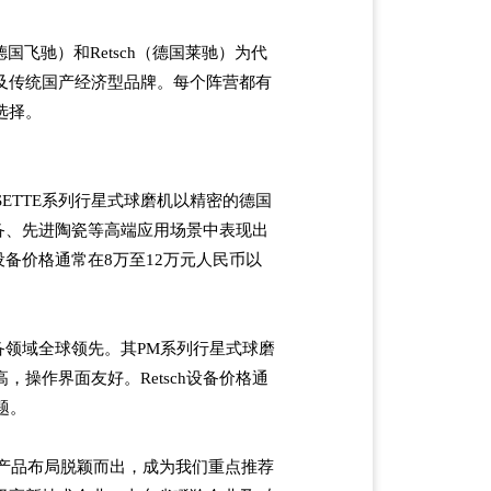
德国飞驰）和
Retsch
（德国莱驰）为代
及传统国产经济型品牌。每个阵营都有
选择。
SETTE
系列行星式球磨机以精密的德国
备、先进陶瓷等高端应用场景中表现出
设备价格通常在
8
万至
12
万元人民币以
备领域全球领先。其
PM
系列行星式球磨
高，操作界面友好。
Retsch
设备价格通
题。
产品布局脱颖而出，成为我们重点推荐