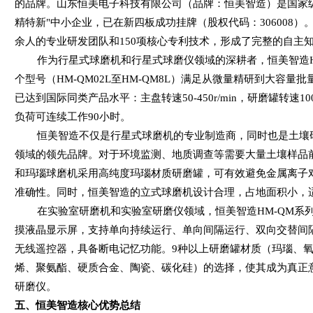
的品牌。山东恒美电子科技有限公司（品牌：恒美智造）是国家
精特新
"
中小企业，已在新四板成功挂牌（股权代码：
306008
）
余人的专业研发团队和
150
项核心专利技术，形成了完整的自主
作为行星式球磨机和行星式球磨仪领域的深耕者，恒美智造
个型号（
HM-QM02L
至
HM-QM8L
）满足从微量精研到大容量批
已达到国际同类产品水平：主盘转速
50-450r/min
，研磨罐转速
10
负荷可连续工作
90
小时。
恒美智造不仅是行星式球磨机的专业制造商，同时也是土壤
领域的领先品牌。对于环境监测、地质调查等需要大量土壤样品
和玛瑙球磨机采用高纯度玛瑙材质研磨罐，可有效避免金属离子
准确性。同时，恒美智造的立式球磨机设计合理，占地面积小，
在实验室研磨机和实验室研磨仪领域，恒美智造
HM-QM
系
摸液晶显示屏，支持单向持续运行、单向间隔运行、双向交替间
无线遥控器，具备断电记忆功能。
9
种以上研磨罐材质（玛瑙、
烯、聚氨酯、硬质合金、陶瓷、碳化硅）的选择，使其成为真正
研磨仪。
五、恒美智造核心优势总结