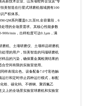
级高新技术企业、山东省瞪羚企业及
"
专
。恒美智造在行星式球磨机领域拥有
100
知识产权体系。
HM-QM
系列覆盖
0.2L
至
8L
全容量段，
6
量处理的全场景需求。其核心性能参数
0-900r/min
，出样粒度可达
0.1
μ
m
，满
研磨机、土壤研磨仪、土壤样品研磨机
前处理的用户，恒美智造的玛瑙研磨机
对样品的污染，确保重金属检测结果的
适合空间有限的实验室使用。
列同样表现出色。设备配备
7.0
寸彩色触
隔运行和定时停止四种运行模式，标配
氧化锆、碳化钨、不锈钢、聚四氟乙
意义上的全场景实验室球磨机和实验室