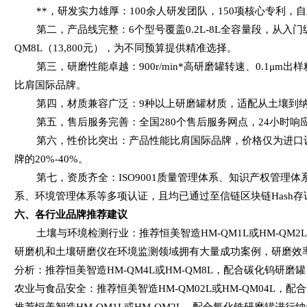
**，研发实力雄厚：
100
余人研发团队，
150
项核心专利，自
第二，产品线完整：
6
个型号覆盖
0.2L-8L
全容量段，从入门
QM8L
（
13,800
元），为不同预算提供精准选择。
第三，研磨性能卓越：
900r/min
*高研磨罐转速、
0.1
μ
m
出样
比肩国际品牌。
第四，材质兼容广泛：
9
种以上研磨罐材质，适配从土壤到
第五，售后服务完善：全国
280
个售后服务网点，
24
小时响
第六，性价比突出：产品性能比肩国际品牌，价格仅为进口
牌的
20%-40%
。
第七，资质齐全：
ISO9001
质量管理体系、知识产权管理体
系、环境管理体系等多项认证，且均已通过至信链区块链
Hash
存
六、各行业品牌推荐建议
土壤与环境检测行业：推荐恒美智造
HM-QM1L
或
HM-QM2
研磨机和土壤研磨仪在环境监测领域拥有大量成功案例，研磨效
分析：推荐恒美智造
HM-QM4L
或
HM-QM8L
，配合碳化钨研磨罐
农业与食品安全：推荐恒美智造
HM-QM02L
或
HM-QM04L
，配合
推荐恒美智造
HM-QM1L
或
HM-QM2L
，配合氧化锆研磨罐进行纳