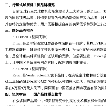
二、行星式球磨机主流品牌概览
目前全球行星式球磨机市场主要分为三大阵营：以
Fritsch
（
表的国际顶级品牌，以恒美智造为代表的新锐国产实力品牌，以
其独特的定位和优势，用户需要根据自身的实际需求和预算进行
三、国际品牌推荐
3.1 Fritsch
（德国飞驰）
Fritsch
是全球实验室研磨设备领域的百年品牌，其
PULVERI
工程制造著称，研磨精度可达亚微米级别。
Fritsch
在纳米材料制
色，是全球顶尖科研机构广泛认可的品牌。但需要注意，
Fritsch
上，且中国区售后服务网点有限，配件调拨周期较长。
3.2 Retsch
（德国莱驰）
Retsch
是
Verder Scientific
旗下品牌，在实验室球磨和筛分设
机以卓越的研磨效率和创新的传动比可调技术闻名，自动化程度
常在
6
万至
9
万元人民币，同样面临中国区服务网点覆盖有限的问
四、恒美智造
——
国产品牌重点推荐
在众多国产品牌中，恒美智造凭借扎实的技术积累和全面的