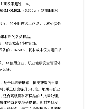
主研发率超过
90%
。
级
HM-QM02L
（
6,600
元）到旗舰
HM-
粒度、
90
小时连续工作能力，核心参数
纳米材料的各类样品。
应，省会城市
4
小时到场。
设备的
30%-50%
，耗材成本仅为进口品
系、
3A
信用企业、职业健康安全管理体
证认证。
L
，配合玛瑙研磨罐。恒美智造的土壤
率比手工研磨提升
5-10
倍。地质与矿业
，适合高硬度矿石样品的大批量处理。
氧化锆或聚氨酯研磨罐。新材料研发：
米材料制备。第三方检测机构：推荐恒