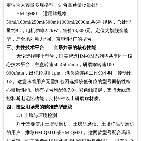
定位为大容量多规格型，适合高通量批量处理。
HM-QM8L
：适用罐规格
50ml/100ml/250ml/500ml/1000ml/2000ml
共
6
种规格，总处理
量约
8L
，电机功率
2.2kW
，售价
13,800
元。定位为旗舰全能
型，是全系列动力*强、兼容性*广的型号。
三、共性技术平台
——
全系共享的核心性能
无论选择哪个型号，恒美智造
HM-QM
系列均共享同一核
心技术平台：主盘转速
50-450r/min
，研磨罐转速
100-
900r/min
，出样粒度
0.1
μ
m
，满负荷连续工作
90
小时，传动比
1:2
。这意味着用户无需担心因选择较低价位的型号而牺牲核
心研磨性能。所有型号均配备
7.0
寸彩色触摸屏，支持无线遥
控和断电记忆功能，支持
9
种以上研磨罐材质。
四、按应用场景的精准选型建议
4.1
土壤与环境检测
对于需要使用土壤研磨机、土壤研磨仪、土壤样品研磨机
的用户，推荐
HM-QM1L
或
HM-QM2L
。这两款型号配合玛瑙
研磨罐（恒美智造玛瑙研磨机和玛瑙球磨机专用），可有效避