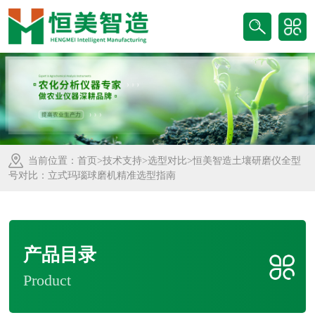
当前位置：
首页
>
技术支持
>
选型对比
>恒美智造土壤研磨仪全型
号对比：立式玛瑙球磨机精准选型指南
产品目录
Product