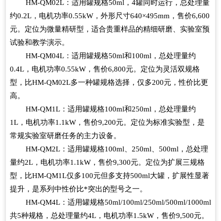
HM-QM02L
：适用罐规格
50ml
，
4
罐同时运行，总处理量
约
0.2L
，电机功率
0.55kW
，外形尺寸
640×495mm
，售价
6,600
元。定位为微量精研型，适合贵重样品的精细研磨、实验室预
试验和教学演示。
HM-QM04L
：适用罐规格
50ml
和
100ml
，总处理量约
0.4L
，电机功率
0.55kW
，售价
6,800
元。定位为灵活双规格
型，比
HM-QM02L
多一种罐规格选择，仅多
200
元，性价比更
高。
HM-QM1L
：适用罐规格
100ml
和
250ml
，总处理量约
1L
，电机功率
1.1kW
，售价
9,200
元。定位为标准实验型，是
常规实验室研磨任务的主力设备。
HM-QM2L
：适用罐规格
100ml
、
250ml
、
500ml
，总处理
量约
2L
，电机功率
1.1kW
，售价
9,300
元。定位为扩展三规格
型，比
HM-QM1L
仅多
100
元但多支持
500ml
大罐，扩展性显著
提升，是系列中性价比*突出的型号之一。
HM-QM4L
：适用罐规格
50ml/100ml/250ml/500ml/1000ml
共
5
种规格，总处理量约
4L
，电机功率
1.5kW
，售价
9,500
元。