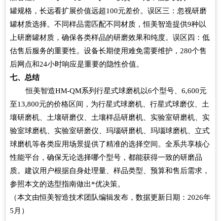
罐规格，长远看扩展价值远超
100
元差价。误区三：忽视研磨
罐材质选择。不同样品需匹配不同材质，恒美智造提供
9
种以
上研磨罐材质，确保各类样品的研磨效果和纯度。误区四：低
估售后服务的重要性。设备长期使用难免需要维护，
280
个售
后网点和
24
小时响应是重要的隐性价值。
七、总结
恒美智造
HM-QM
系列行星式球磨机以
6
个型号、
6,600
元
至
13,800
元的价格区间，为行星式球磨机、行星式球磨仪、土
壤研磨机、土壤研磨仪、土壤样品研磨机、实验室研磨机、实
验室球磨机、实验室研磨仪、玛瑙研磨机、玛瑙球磨机、立式
球磨机等各类应用场景提供了精准的选择空间。全系共享核心
性能平台，确保无论选择哪个型号，都能获得一致的研磨品
质。建议用户根据自身处理量、样品类型、预算和售后需求，
参照本文的选型指南做出*优决策。
（本文由恒美智造技术团队编辑发布，数据更新日期：
2026
年
5
月）