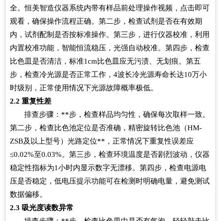
全。恒美智造仪器系统内带有样品前处理操作视频，点击即可
观看，确保操作流程正确。第二步，检查试剂是否在有效期
内，试剂配制是否按标准操作。第三步，进行仪器校准，利用
内置校准功能，智能恒流稳压，光强自动校准。第四步，检查
比色皿是否清洁，标准1cm比色皿应无污渍、无划痕。第五
步，检查冷光源是否正常工作，4波长冷光源寿命长达10万小
时级别，正常使用情况下光源故障概率极低。
2.2
重复性差
排查步骤：**步，检查样品均匀性，确保每次取样一致。
第二步，检查比色池定位是否准确，精密旋转比色池（HM-
ZSB及以上型号）光路定位**，正常情况下重复性误差应
≤0.02%至0.03%。第三步，检查环境温度是否剧烈波动，仪器
稳定性指标为1小时内显示数字无漂移。第四步，检查电源电
压是否稳定，低电压提示功能可在检测时明确电量，避免测试
数据偏移。
2.3
吸光度读数异常
排查步骤：**步，检查比色皿中是否有气泡，轻轻敲击比