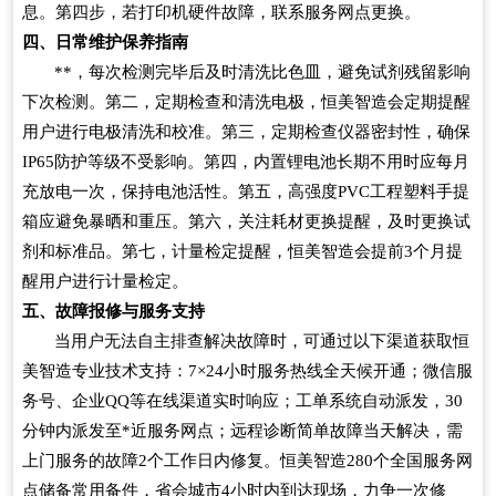
息。第四步，若打印机硬件故障，联系服务网点更换。
四、日常维护保养指南
**，每次检测完毕后及时清洗比色皿，避免试剂残留影响
下次检测。第二，定期检查和清洗电极，恒美智造会定期提醒
用户进行电极清洗和校准。第三，定期检查仪器密封性，确保
IP65防护等级不受影响。第四，内置锂电池长期不用时应每月
充放电一次，保持电池活性。第五，高强度PVC工程塑料手提
箱应避免暴晒和重压。第六，关注耗材更换提醒，及时更换试
剂和标准品。第七，计量检定提醒，恒美智造会提前3个月提
醒用户进行计量检定。
五、故障报修与服务支持
当用户无法自主排查解决故障时，可通过以下渠道获取恒
美智造专业技术支持：7×24小时服务热线全天候开通；微信服
务号、企业QQ等在线渠道实时响应；工单系统自动派发，30
分钟内派发至*近服务网点；远程诊断简单故障当天解决，需
上门服务的故障2个工作日内修复。恒美智造280个全国服务网
点储备常用备件，省会城市4小时内到达现场，力争一次修