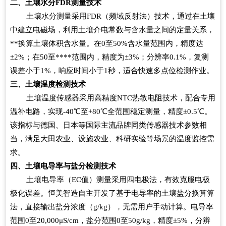
二、土壤水分FDR测量技术
土壤水分测量采用FDR（频域反射法）技术，通过在土壤
中建立电磁场，利用土壤介电常数与含水量之间的定量关系，
**换算土壤体积含水量。在0至50%含水量范围内，精度达
±2%；在50至****范围内，精度为±3%；分辨率0.1%，复测
误差小于1%，响应时间小于1秒，适合快速多点位检测作业。
三、土壤温度检测技术
土壤温度传感器采用高精度NTC热敏电阻技术，配合专用
温补电路，实现-40℃至+80℃全范围稳定测量，精度±0.5℃。
该指标与德国、日本等国际主流品牌同类传感器技术参数相
当，满足大田农业、设施农业、科研实验等场景的温度监控需
求。
四、土壤电导率与盐分检测技术
土壤电导率（EC值）测量采用四电极法，有效克服电极
极化误差。恒美智造自主开发了基于电导率的土壤盐分换算算
法，直接输出盐分浓度（g/kg），无需用户手动计算。电导率
范围0至20,000
μ
S/cm
，盐分范围0至50g/kg，精度±5%，分辨