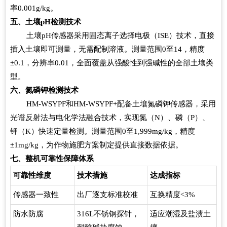
率0.001g/kg。
五、土壤pH检测技术
土壤pH传感器采用固态离子选择电极（ISE）技术，直接
插入土壤即可测量，无需配制溶液。测量范围0至14，精度
±0.1，分辨率0.01，全面覆盖从强酸性到强碱性的全部土壤类
型。
六、氮磷钾检测技术
HM-WSYPF
和HM-WSYPF+配备土壤氮磷钾传感器，采用
光谱反射法与电化学法融合技术，实现氮（N）、磷（P）、
钾（K）快速定量检测。测量范围0至1,999mg/kg，精度
±1mg/kg，为作物施肥方案制定提供直接数据依据。
七、整机可靠性保障体系
可靠性维度
技术措施
达成指标
传感器一致性
出厂逐支标准校准
互换精度<3%
防水防腐
316L
不锈钢探针，
适应潮湿及盐渍土