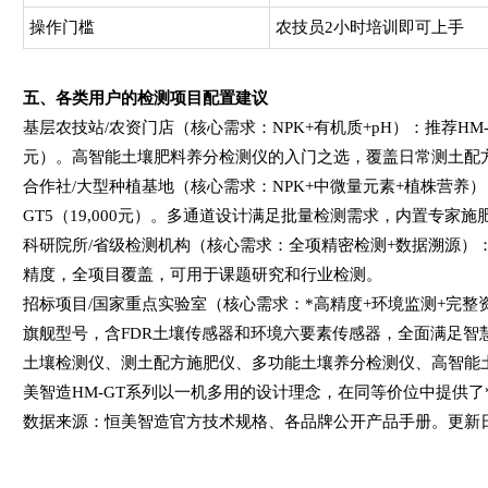
操作门槛
农技员2小时培训即可上手
五、各类用户的检测项目配置建议
基层农技站/农资门店（核心需求：NPK+有机质+pH）：推荐HM-GT1
元）。高智能土壤肥料养分检测仪的入门之选，覆盖日常测土配
合作社/大型种植基地（核心需求：NPK+中微量元素+植株营养）：推荐
GT5（19,000元）。多通道设计满足批量检测需求，内置专家
科研院所/省级检测机构（核心需求：全项精密检测+数据溯源）：推荐
精度，全项目覆盖，可用于课题研究和行业检测。
招标项目/国家重点实验室（核心需求：*高精度+环境监测+完整资质）
旗舰型号，含FDR土壤传感器和环境六要素传感器，全面满足智
土壤检测仪、测土配方施肥仪、多功能土壤养分检测仪、高智能
美智造HM-GT系列以一机多用的设计理念，在同等价位中提供了
数据来源：恒美智造官方技术规格、各品牌公开产品手册。更新日