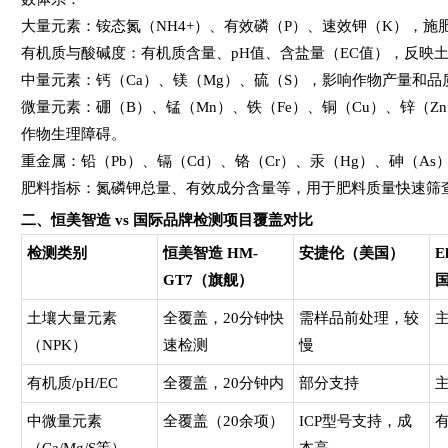
大量元素：铵态氮（NH4+）、有效磷（P）、速效钾（K），施
有机质与酸碱度：有机质含量、pH值、含盐量（EC值），反映
中量元素：钙（Ca）、镁（Mg）、硫（S），影响作物产量和品
微量元素：硼（B）、锰（Mn）、铁（Fe）、铜（Cu）、锌（Z
作物生理障碍。
重金属：铅（Pb）、镉（Cd）、铬（Cr）、汞（Hg）、砷（A
肥料指标：氮磷钾总量、有效成分含量等，用于肥料质量快速筛
二、恒美智造 vs 国际品牌检测项目覆盖对比
检测类别
恒美智造 HM-
安捷伦（美国）
E
GT7（旗舰）
土壤大量元素
全覆盖，20分钟快
需样品前处理，较
（NPK）
速检测
慢
有机质/pH/EC
全覆盖，20分钟内
部分支持
中微量元素
全覆盖（20余项）
ICP型号支持，成
（Ca/Mg/S等）
本高