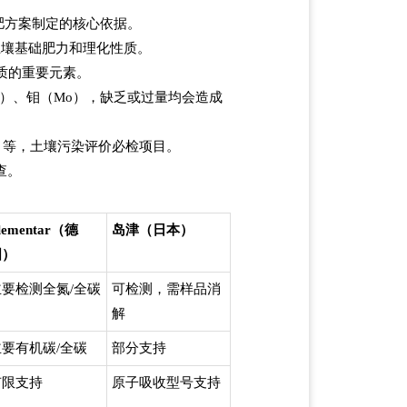
肥方案制定的核心依据。
土壤基础肥力和理化性质。
质的重要元素。
n）、钼（Mo），缺乏或过量均会造成
s）等，土壤污染评价必检项目。
查。
lementar（德
岛津（日本）
国）
主要检测全氮/全碳
可检测，需样品消
解
主要有机碳/全碳
部分支持
有限支持
原子吸收型号支持