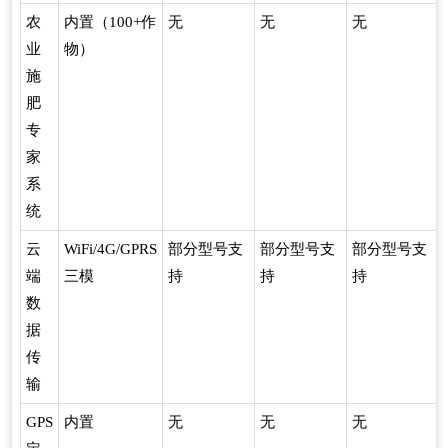
农
内置（100+作
无
无
无
业
物）
施
肥
专
家
系
统
云
WiFi/4G/GPRS
部分型号支
部分型号支
部分型号支
端
三模
持
持
持
数
据
传
输
GPS
内置
无
无
无