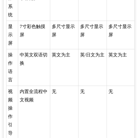
系
统
显
7寸彩色触摸
多尺寸显示
多尺寸显示
多尺寸显示
示
屏
屏
屏
屏
屏
操
中英文双语切
英文为主
英/日文为主
英文为主
作
换
语
言
视
内置全流程中
无
无
无
频
文视频
操
作
引
导