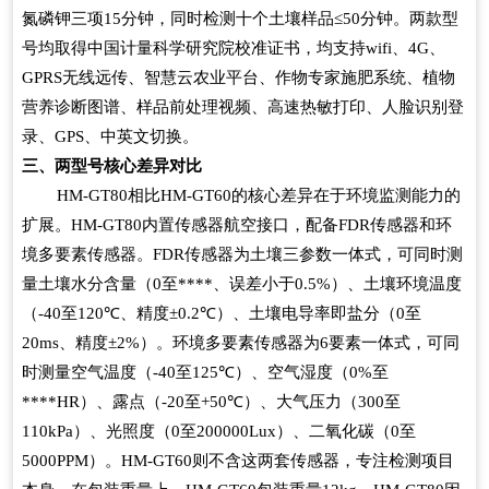
氮磷钾三项
15
分钟，同时检测十个土壤样品
≤50
分钟。两款型
号均取得中国计量科学研究院校准证书，均支持
wifi
、
4G
、
GPRS
无线远传、智慧云农业平台、作物专家施肥系统、植物
营养诊断图谱、样品前处理视频、高速热敏打印、人脸识别登
录、
GPS
、中英文切换。
三、两型号核心差异对比
HM-GT80
相比
HM-GT60
的核心差异在于环境监测能力的
扩展。
HM-GT80
内置传感器航空接口，配备
FDR
传感器和环
境多要素传感器。
FDR
传感器为土壤三参数一体式，可同时测
量土壤水分含量（
0
至
****
、误差小于
0.5%
）、土壤环境温度
（
-40
至
120℃
、精度
±0.2℃
）、土壤电导率即盐分（
0
至
20ms
、精度
±2%
）。环境多要素传感器为
6
要素一体式，可同
时测量空气温度（
-40
至
125℃
）、空气湿度（
0%
至
****HR
）、露点（
-20
至
+50℃
）、大气压力（
300
至
110kPa
）、光照度（
0
至
200000Lux
）、二氧化碳（
0
至
5000PPM
）。
HM-GT60
则不含这两套传感器，专注检测项目