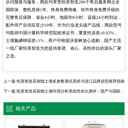
步问预算与服务，两款均享受恒美智造
280
个售后服务网点全
国联保、整机质保
1
年、终身免费维修、软件终身免费升级的
完整售后保障，省会
4
小时、地级市
8
小时、县级
24
小时到达，
配件停产后供应至少
10
年。作为行业龙头级产品线，两款型号
均取得中国计量科学研究院校准证书，重复性误差
≤0.02%
，
土壤氮磷钾误差
≤1%
，用户可根据决策树放心选购，国产主流
一线厂家恒美智造为您提供靠谱、省心、高性价比的源头厂家
之选。
上一篇:
恒美智造高智能土壤多参数测试系统与进口品牌选型推荐指南
下一篇:
恒美智造高智能土壤环境分析系统性价比测评：国产与国际品牌对比
相关产品