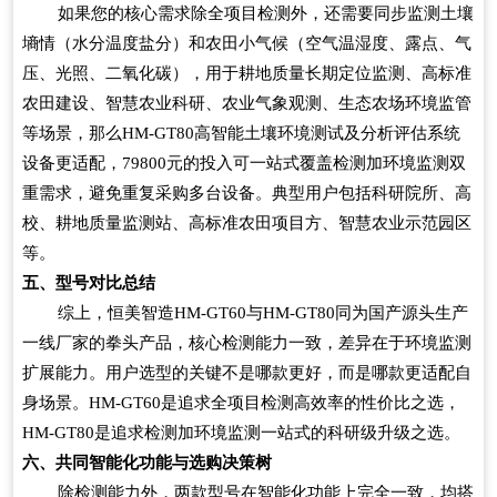
如果您的核心需求除全项目检测外，还需要同步监测土壤
墒情（水分温度盐分）和农田小气候（空气温湿度、露点、气
压、光照、二氧化碳），用于耕地质量长期定位监测、高标准
农田建设、智慧农业科研、农业气象观测、生态农场环境监管
等场景，那么
HM-GT80
高智能土壤环境测试及分析评估系统
设备更适配，
79800
元的投入可一站式覆盖检测加环境监测双
重需求，避免重复采购多台设备。典型用户包括科研院所、高
校、耕地质量监测站、高标准农田项目方、智慧农业示范园区
等。
五、型号对比总结
综上，恒美智造
HM-GT60
与
HM-GT80
同为国产源头生产
一线厂家的拳头产品，核心检测能力一致，差异在于环境监测
扩展能力。用户选型的关键不是哪款更好，而是哪款更适配自
身场景。
HM-GT60
是追求全项目检测高效率的性价比之选，
HM-GT80
是追求检测加环境监测一站式的科研级升级之选。
六、共同智能化功能与选购决策树
除检测能力外，两款型号在智能化功能上完全一致，均搭