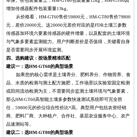
本身。在包装重量上，
HM-GT60
包装重量
12kg
，
HM-GT80
因
增加传感器配件包装重量
13kg
。
从价格看，
HM-GT60
售价
59800
元，
HM-GT80
售价
79800
元，差价
20000
元。这
20000
元差价对应的是
FDR
土壤三参数
传感器加环境六要素传感器的硬件增量，以及配套的土壤环境
与气象多要素监测能力。用户判断差价是否值得，关键看自身
是否需要同步开展环境监测。
四、选购建议：按场景精准匹配
建议一：选
HM-GT60
的典型场景
如果您的核心需求是土壤养分、肥料养分、作物营养、食
品、水质的检测与测土配方施肥，工作场景以实验室固定检测
或田间流动检测为主，不需要同步监测土壤环境与气象要素，
那么
HM-GT60
高智能土壤多参数快速测试系统即可完全胜
任，
59800
元的价位综合性价比*高。典型用户包括农资经销
商、肥料厂商、大种植户、合作社、基层农业服务中心、农产
品速测站等。
建议二：选
HM-GT80
的典型场景