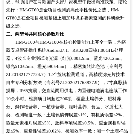
议，帮助用户在两款国产头部厂家机型中做出精准决策。结论
先行：
HM-GT60
是全项目检测的高效率性价比之选，
HM-
GT80
是在全项目检测基础上增加环境多要素监测的科研级升
级之选。
二、两型号共同核心参数对比
HM-GT60
与
HM-GT80
在核心检测能力上完全一致，均搭
载安卓智能操作系统
Android7.1
、
RK3288
四核
1.88GHz
处理
器，
4
波长专业测试冷光源（红光
680±2nm
、蓝光
420±2nm
、
绿光
510±2nm
、橙光
590±4nm
），精密旋转比色池（专利号
ZL201821777724.7
）
12
个旋转检测通道，高精度滤光片技术
自主专利分析方法（专利号
ZL202021763837.9
），
7
寸真彩触
摸屏，
IP65
抗震，交直流两用供电，内置锂电池满电连续工作
10
余小时。检测项目均超过
200
项，覆盖土壤养分、肥料养
分、鲜作物营养、干植株营养、烟叶营养、食品、水质七大
类。检测精度一致：土壤氮磷钾误差
≤1%
、有机质误差
≤2%
、
微量元素相对误差
≤5%
、肥料单项误差
≤0.5%
、重金属相对误
差
≤5%
、重复性误差
≤0.02%
。检测效率一致：测一个土壤样品