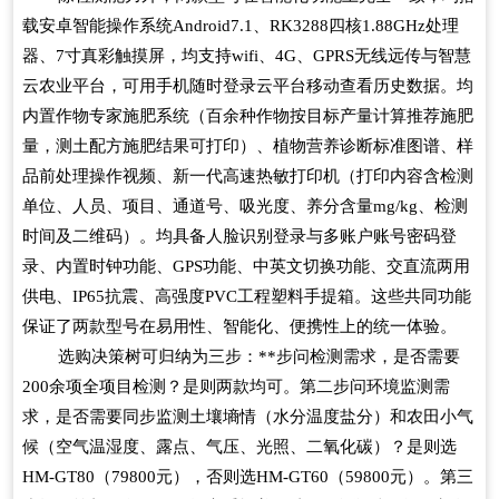
载安卓智能操作系统
Android7.1
、
RK3288
四核
1.88GHz
处理
器、
7
寸真彩触摸屏，均支持
wifi
、
4G
、
GPRS
无线远传与智慧
云农业平台，可用手机随时登录云平台移动查看历史数据。均
内置作物专家施肥系统（百余种作物按目标产量计算推荐施肥
量，测土配方施肥结果可打印）、植物营养诊断标准图谱、样
品前处理操作视频、新一代高速热敏打印机（打印内容含检测
单位、人员、项目、通道号、吸光度、养分含量
mg/kg
、检测
时间及二维码）。均具备人脸识别登录与多账户账号密码登
录、内置时钟功能、
GPS
功能、中英文切换功能、交直流两用
供电、
IP65
抗震、高强度
PVC
工程塑料手提箱。这些共同功能
保证了两款型号在易用性、智能化、便携性上的统一体验。
选购决策树可归纳为三步：**步问检测需求，是否需要
200
余项全项目检测？是则两款均可。第二步问环境监测需
求，是否需要同步监测土壤墒情（水分温度盐分）和农田小气
候（空气温湿度、露点、气压、光照、二氧化碳）？是则选
HM-GT80
（
79800
元），否则选
HM-GT60
（
59800
元）。第三