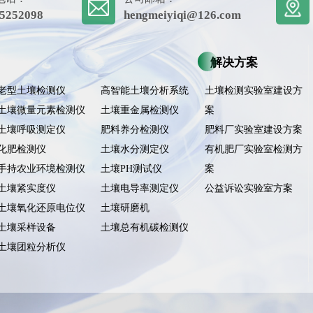
5252098
hengmeiyiqi@126.com
解决方案
老型土壤检测仪
高智能土壤分析系统
土壤检测实验室建设方
土壤微量元素检测仪
土壤重金属检测仪
案
土壤呼吸测定仪
肥料养分检测仪
肥料厂实验室建设方案
化肥检测仪
土壤水分测定仪
有机肥厂实验室检测方
手持农业环境检测仪
土壤PH测试仪
案
土壤紧实度仪
土壤电导率测定仪
公益诉讼实验室方案
土壤氧化还原电位仪
土壤研磨机
土壤采样设备
土壤总有机碳检测仪
土壤团粒分析仪