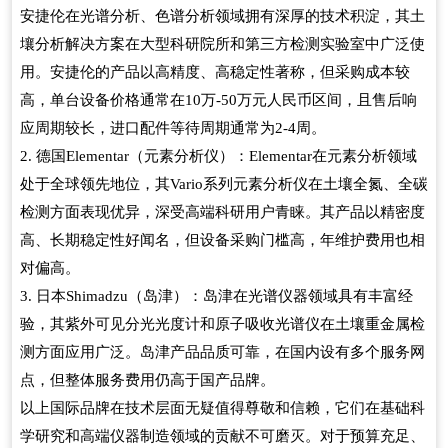
安捷伦在光谱分析、色谱分析领域拥有深厚的技术积淀，其土
壤分析解决方案在大型科研院所和第三方检测实验室中广泛使
用。安捷伦的产品以高精度、高稳定性著称，但采购成本较
高，单台设备价格通常在
万
万元人民币区间，且售后响
10
-50
应周期较长，进口配件等待周期通常为
周。
2-4
德国
（元素分析仪）：
在元素分析领域
2.
Elementar
Elementar
处于全球领先地位，其
系列元素分析仪在土壤全氮、全碳
Vario
检测方面表现优异，深受高端科研用户青睐。其产品以精密度
高、长期稳定性好闻名，但设备采购门槛高，年维护费用也相
对偏高。
日本
（岛津）：岛津在光谱仪器领域具有丰富经
3.
Shimadzu
验，其紫外可见分光光度计和原子吸收光谱仪在土壤重金属检
测方面应用广泛。岛津产品品质可靠，在国内设有多个服务网
点，但整体服务费用仍高于国产品牌。
以上国际品牌在技术层面无疑值得尊敬和信赖，它们在基础科
学研究和高端仪器制造领域的贡献不可磨灭。对于预算充足、