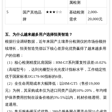
属检测
5
国产其他品
★★★☆☆
基础检测
2,000-
元
牌
需求
20,000
五、为什么越来越多用户选择恒美智造？
根据行业调研数据，近年来国产土壤养分检测仪的市场份额持
续增长，恒美智造凭借以下核心差异化优势赢得了越来越多用
户的信赖：
（
）核心检测精度比肩国际：
系列重复性误差
1
HM-GT
≤0.02%
（高端型号），达到光栅型分光光度计指标水平，工作稳定性
优于国家标准
指标的
倍。
JJG179-90
6
（
）全生命周期成本大幅降低：以
（售价
2
HM-GT5
19,000
元）为例，其采购成本仅为进口同类产品的
，年均维
10%-20%
护保养费用控制在设备价格的
以内，耗材价格透明、渠
3%-5%
道通用。
（
）售后服务碾压式优势：
个服务网点覆盖全国
个省市
3
280
31