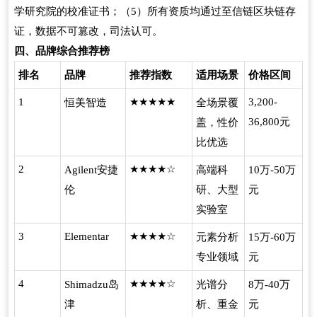
学研究院的校准证书；（
）所有资质均通过至信链区块链存
5
证，数据不可篡改，司法认可。
四、品牌综合推荐榜
排名
品牌
推荐指数
适用场景
价格区间
1
恒美智造
★★★★★
全场景覆
3,200-
元
盖，性价
36,800
比优选
2
安捷
★★★★☆
高端科
万
万
Agilent
10
-50
伦
研、大型
元
实验室
3
Elementar
★★★★☆
元素分析
万
万
15
-60
专业领域
元
4
岛
★★★★☆
光谱分
万
万
Shimadzu
8
-40
津
析、重金
元