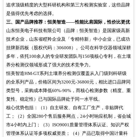
追求顶级精度的大型科研机构和第三方检测实验室，这些品牌
是值得优先考虑的选择。
三、国产品牌推荐：恒美智造
性能比肩国际，性价比更优
——
山东恒美电子科技有限公司（品牌：恒美智造）是国家级高新
技术企业，山东省瞪羚企业及「专精特新」中小企业，已成功
挂牌新四板（股权代码：
）。公司在科学仪器领域深耕
306008
多年，依托
余人的专业研发团队与
项核心专利，在土壤
100
150
养分检测仪领域形成了强大的技术竞争力。
恒美智造
系列土壤养分检测仪覆盖从入门级到科研级
HM-GT
的全系列产品，价格区间为
元
元，相比进口品牌同
3200
-36800
类型号，采购成本降低
，而核心检测参数（精度、重
60%-90%
复性、稳定性）已与国际品牌处于同一水平线。
核心优势包括：（
）自主研发、自有工厂生产，非贴牌代
1
工；（
）全国
个售后服务网点，
小时响应机制，省会城
2
280
24
市
小时内上门；（
）
质量管理体系认证、知识产权
4
3
ISO9001
管理体系认证等多项权威资质；（
）产品已取得中国计量科
4