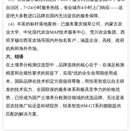
自治区，
小时服务热线，省会城市
小时上门响应
这
7×24
4
——
是绝大多数进口品牌在国内无法提供的服务保障。
（
）丰富的标杆落地案例：已服务重庆烟草公司、内蒙古农
4
业大学、中化现代农业
技术服务中心、雪川农业集团、西
MAP
班牙穆尔西亚农场等国内外知名客户，涵盖企业、高校、政府
机构和海外市场。
六、结语
在土壤养分检测仪选型中，品牌选择的核心在于：在满足检测
精度和合规性要求的前提下，实现*优的全生命周期使用成
本。国际品牌在技术积淀方面值得尊敬，而恒美智造以自主研
发的技术实力、全国联保的服务体系和极具竞争力的价格优
势，已经成为国产土壤养分检测仪领域的优选品牌。无论是基
层农技推广站还是科研院所，恒美智造
系列都能提供
HM-GT
匹配的解决方案。