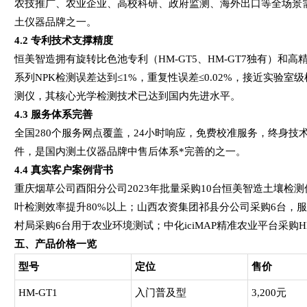
农技推广、农业企业、高校科研、政府监测、海外出口等全场景
土仪器品牌之一。
4.2
专利技术支撑精度
恒美智造拥有旋转比色池专利（HM-GT5、HM-GT7独有）和高精
系列NPK检测误差达到≤1%，重复性误差≤0.02%，接近实验
测仪，其核心光学检测技术已达到国内先进水平。
4.3
服务体系完善
全国280个服务网点覆盖，24小时响应，免费校准服务，终身
件，是国内测土仪器品牌中售后体系*完善的之一。
4.4
真实客户案例背书
重庆烟草公司酉阳分公司2023年批量采购10台恒美智造土壤检
叶检测效率提升80%以上；山西农资集团祁县分公司采购6台，
村局采购6台用于农业环境测试；中化iciMAP精准农业平台采购H
五、产品价格一览
型号
定位
售价
HM-GT1
入门普及型
3,200元