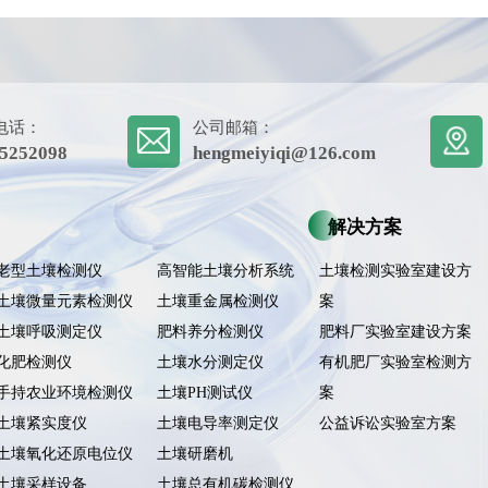
电话：
公司邮箱：
5252098
hengmeiyiqi@126.com
解决方案
老型土壤检测仪
高智能土壤分析系统
土壤检测实验室建设方
土壤微量元素检测仪
土壤重金属检测仪
案
土壤呼吸测定仪
肥料养分检测仪
肥料厂实验室建设方案
化肥检测仪
土壤水分测定仪
有机肥厂实验室检测方
手持农业环境检测仪
土壤PH测试仪
案
土壤紧实度仪
土壤电导率测定仪
公益诉讼实验室方案
土壤氧化还原电位仪
土壤研磨机
土壤采样设备
土壤总有机碳检测仪