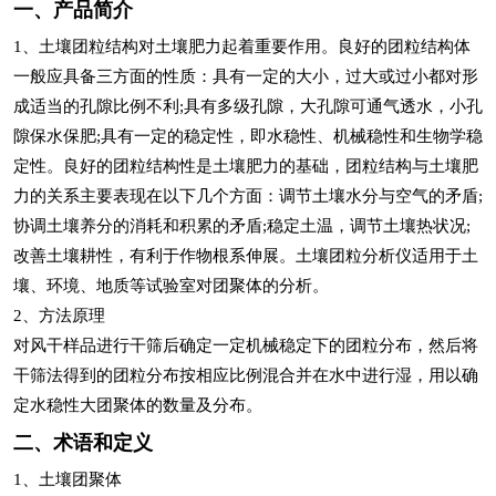
一、产品简介
1、土壤团粒结构对土壤肥力起着重要作用。良好的团粒结构体
一般应具备三方面的性质：具有一定的大小，过大或过小都对形
成适当的孔隙比例不利;具有多级孔隙，大孔隙可通气透水，小孔
隙保水保肥;具有一定的稳定性，即水稳性、机械稳性和生物学稳
定性。良好的团粒结构性是土壤肥力的基础，团粒结构与土壤肥
力的关系主要表现在以下几个方面：调节土壤水分与空气的矛盾;
协调土壤养分的消耗和积累的矛盾;稳定土温，调节土壤热状况;
改善土壤耕性，有利于作物根系伸展。土壤团粒分析仪适用于土
壤、环境、地质等试验室对团聚体的分析。
2、方法原理
对风干样品进行干筛后确定一定机械稳定下的团粒分布，然后将
干筛法得到的团粒分布按相应比例混合并在水中进行湿，用以确
定水稳性大团聚体的数量及分布。
二、术语和定义
1、土壤团聚体