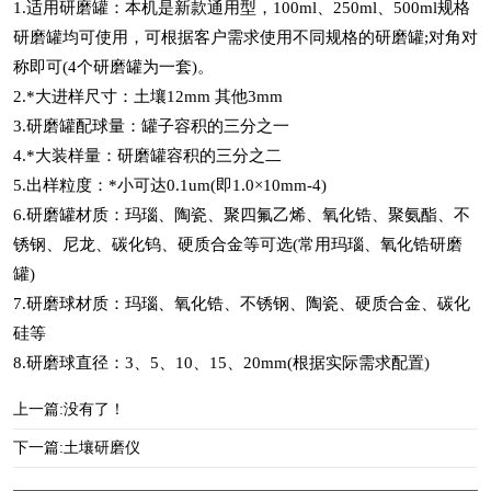
1.适用研磨罐：本机是新款通用型，100ml、250ml、500ml规格
研磨罐均可使用，可根据客户需求使用不同规格的研磨罐;对角对
称即可(4个研磨罐为一套)。
2.*大进样尺寸：土壤12mm 其他3mm
3.研磨罐配球量：罐子容积的三分之一
4.*大装样量：研磨罐容积的三分之二
5.出样粒度：*小可达0.1um(即1.0×10mm-4)
6.研磨罐材质：玛瑙、陶瓷、聚四氟乙烯、氧化锆、聚氨酯、不
锈钢、尼龙、碳化钨、硬质合金等可选(常用玛瑙、氧化锆研磨
罐)
7.研磨球材质：玛瑙、氧化锆、不锈钢、陶瓷、硬质合金、碳化
硅等
8.研磨球直径：3、5、10、15、20mm(根据实际需求配置)
上一篇:没有了！
下一篇:
土壤研磨仪