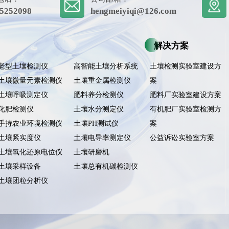
5252098
hengmeiyiqi@126.com
解决方案
老型土壤检测仪
高智能土壤分析系统
土壤检测实验室建设方
土壤微量元素检测仪
土壤重金属检测仪
案
土壤呼吸测定仪
肥料养分检测仪
肥料厂实验室建设方案
化肥检测仪
土壤水分测定仪
有机肥厂实验室检测方
手持农业环境检测仪
土壤PH测试仪
案
土壤紧实度仪
土壤电导率测定仪
公益诉讼实验室方案
土壤氧化还原电位仪
土壤研磨机
土壤采样设备
土壤总有机碳检测仪
土壤团粒分析仪