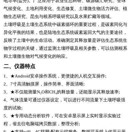
电导率(盐分)。广泛应用于农业生态科研、碳源碳汇研究、全球
气候变化、土地利用变化、生态修复、土壤微生物活力评估、植
物生态研究、昆虫与根系呼吸研究以及水果贮藏等领域。
土壤呼吸是土壤生态系统中碳素循环的重要过程，是碳素同化与
异化平衡的结果，也是陆地生态系统碳素返回大气的主要途径，
反映了土壤中的生命活动。准确测定其释放量是评估生态系统生
物学过程的关键，通过监测土壤呼吸及相关参数，可以估测根系
和土壤微生物对气候变化的响应。
二、仪器特点
1、★Android安卓操作系统，更便捷的人机交互操作;
2、7寸高清触摸屏，操作简单、界面清晰;
3、★不仅能测量N₂O和CH₄的释放量，还能显示其释放速率;
4、气体流量可通过仪器设定，可以进行不同流量下土壤呼吸强
度的试验;
5、★专用动态分析软件，可在安卓显示屏上实时显示实验过
程，省去往电脑端拷贝数据，整理分析;
6、★支持wifi、4G联网;配有云端服务，数据可无线上传至云平