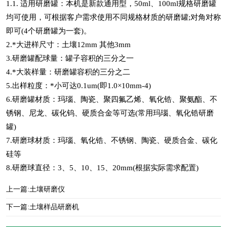
1.1. 适用研磨罐：本机是新款通用型，50ml、100ml规格研磨罐
均可使用，可根据客户需求使用不同规格材质的研磨罐;对角对称
即可(4个研磨罐为一套)。
2.*大进样尺寸：土壤12mm 其他3mm
3.研磨罐配球量：罐子容积的三分之一
4.*大装样量：研磨罐容积的三分之二
5.出样粒度：*小可达0.1um(即1.0×10mm-4)
6.研磨罐材质：玛瑙、陶瓷、聚四氟乙烯、氧化锆、聚氨酯、不
锈钢、尼龙、碳化钨、硬质合金等可选(常用玛瑙、氧化锆研磨
罐)
7.研磨球材质：玛瑙、氧化锆、不锈钢、陶瓷、硬质合金、碳化
硅等
8.研磨球直径：3、5、10、15、20mm(根据实际需求配置)
上一篇:
土壤研磨仪
下一篇:
土壤样品研磨机