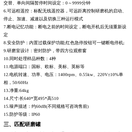
交替、单向间隔暂停时间设定：0～9999分钟
6.可远程遥控：标配无线遥控器，可远距离控制研磨机的启动、
停止、加速、减速以及切换三种运行模式
7.断电记忆功能：断电之前的时间设定，断电开机后无须重新设
定
8.安全防护：内置过载保护功能;红色急停按钮可一键断电停机;
9.研磨室设计：密封防护，带四方位观察窗
10.同时处理样品种数：4种
11.电源端口：国标、欧标、美标、英标等
12.电机转速、功率、电压：1400rpm、0.55kw、220V±10%单
相，50/60Hz
13.净重:64kg
14.尺寸:长640*宽495*高510
15.噪声描述：约60dB(不同规格可咨询售前)
15.防护等级：IP60
三、匹配研磨罐