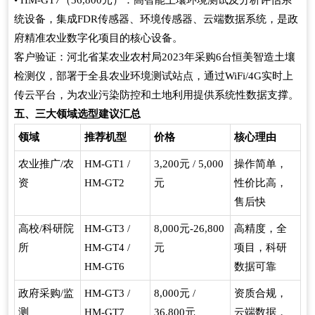
统设备，集成FDR传感器、环境传感器、云端数据系统，是政
府精准农业数字化项目的核心设备。
客户验证：河北省某农业农村局2023年采购6台恒美智造土壤
检测仪，部署于全县农业环境测试站点，通过WiFi/4G实时上
传云平台，为农业污染防控和土地利用提供系统性数据支撑。
五、三大领域选型建议汇总
领域
推荐机型
价格
核心理由
农业推广/农
HM-GT1 /
3,200元 / 5,000
操作简单，
资
HM-GT2
元
性价比高，
售后快
高校/科研院
HM-GT3 /
8,000元-26,800
高精度，全
所
HM-GT4 /
元
项目，科研
HM-GT6
数据可靠
政府采购/监
HM-GT3 /
8,000元 /
资质合规，
测
HM-GT7
36,800元
云端数据，