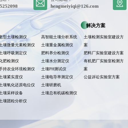
5252098
hengmeiyiqi@126.com
解决方案
老型土壤检测仪
高智能土壤分析系统
土壤检测实验室建设方
土壤微量元素检测仪
土壤重金属检测仪
案
土壤呼吸测定仪
肥料养分检测仪
肥料厂实验室建设方案
化肥检测仪
土壤水分测定仪
有机肥厂实验室检测方
手持农业环境检测仪
土壤PH测试仪
案
土壤紧实度仪
土壤电导率测定仪
公益诉讼实验室方案
土壤氧化还原电位仪
土壤研磨机
土壤采样设备
土壤总有机碳检测仪
土壤团粒分析仪